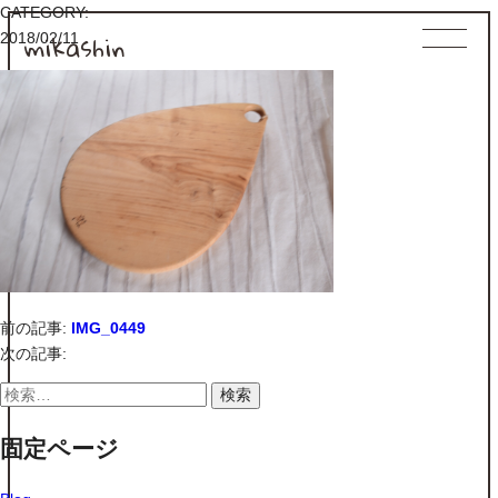
CATEGORY:
mikashin
2018/02/11
前の記事:
IMG_0449
次の記事:
検
索:
固定ページ