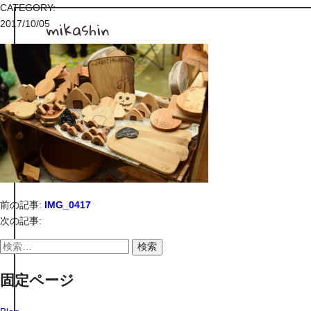
CATEGORY:
mikashin
2017/10/05
前の記事:
IMG_0417
次の記事:
検
索:
固定ページ