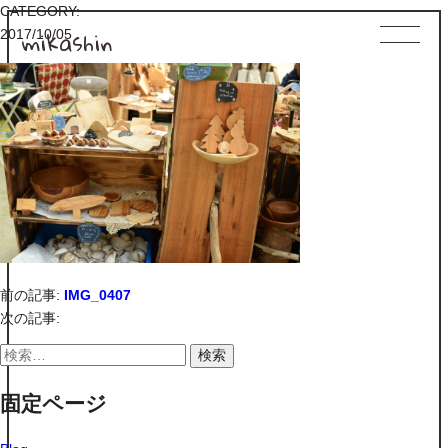
CATEGORY:
mikashin
2017/10/05
前の記事:
IMG_0407
次の記事:
検
索:
固定ページ