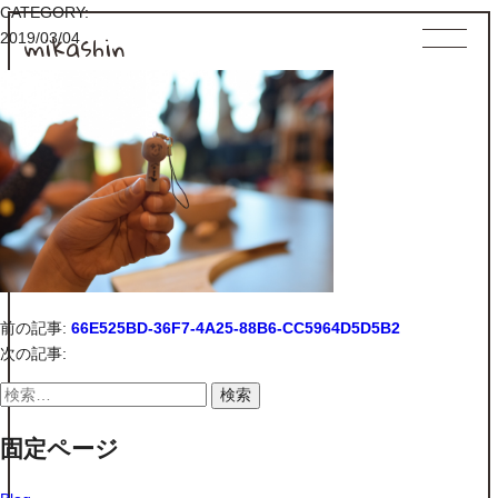
CATEGORY:
mikashin
2019/03/04
前の記事:
66E525BD-36F7-4A25-88B6-CC5964D5D5B2
次の記事:
検
索:
固定ページ