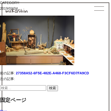
CATEGORY:
mikashin
2019/03/04
前の記事:
27358A52-6F5E-482E-A468-F3CF6D7FA9CD
次の記事:
検
索:
固定ページ