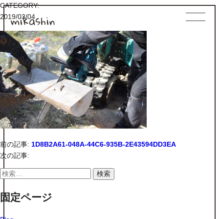
CATEGORY:
mikashin
2019/03/04
前の記事:
1D8B2A61-048A-44C6-935B-2E43594DD3EA
次の記事:
検
索:
固定ページ