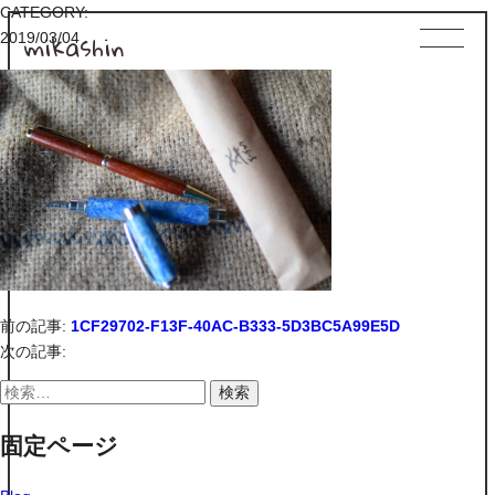
CATEGORY:
mikashin
2019/03/04
前の記事:
1CF29702-F13F-40AC-B333-5D3BC5A99E5D
次の記事:
検
索:
固定ページ